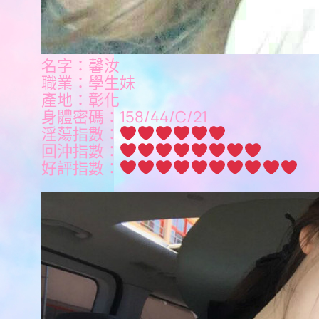
名字：馨汝
職業：學生妹
產地：彰化
身體密碼：158/44/C/21
淫蕩指數：
回沖指數：
好評指數：