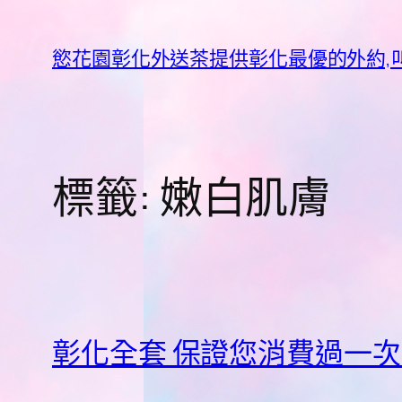
跳
至
慾花園彰化外送茶提供彰化最優的外約,叫
主
要
內
容
標籤:
嫩白肌膚
彰化全套 保證您消費過一次之後回