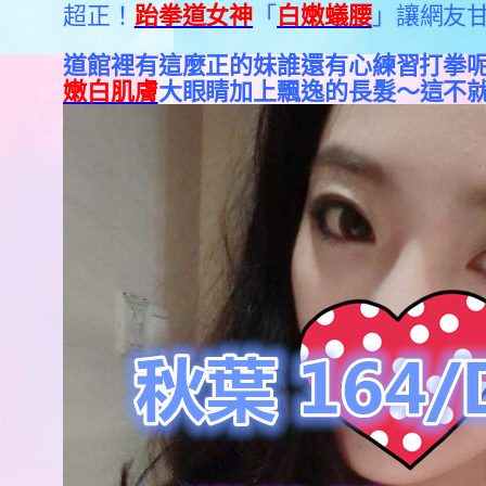
超正！
跆拳道女神
「
白嫩蟻腰
」讓網友
道館裡有這麼正的妹誰還有心練習打拳
嫩白肌膚
大眼睛加上飄逸的長髮～這不