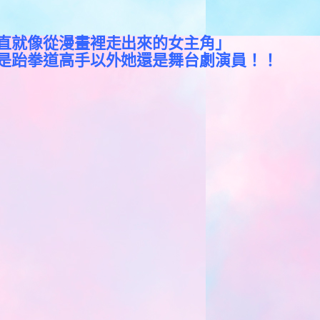
直就像從漫畫裡走出來的女主角」
是跆拳道高手以外她還是舞台劇演員！！