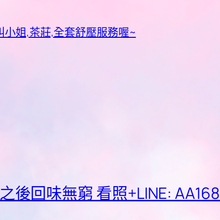
小姐,茶莊,全套舒壓服務喔~
味無窮 看照+LINE: AA168