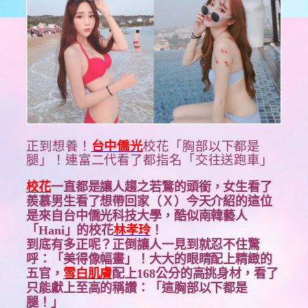
正到想養！
台中僑光
校花「胸部以下都是
腿」！連富二代看了都指名「交往送跑車」
校花
一直都是讓人趨之若鶩的頭銜，女生看了
羨慕男生看了想帶回家（Ｘ）今天介紹的這位
是來自台中僑光科技大學，酷似南韓藝人
「Hani」的校花
林孝玲
！
到底有多正呢？正倒讓人一見到就忍不住驚
呼：「美得像幅畫」！大大的眼睛配上精緻的
五官，
雪白肌膚
配上168公分的高挑身材，看了
只能獻上至高的稱讚：「這胸部以下都是
腿！」