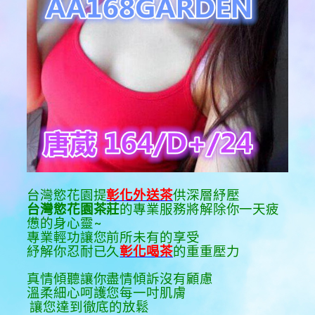
台灣慾花園提
彰化外送茶
供深層紓壓
台灣慾花園茶莊
的專業服務將解除你一天疲
憊的身心靈~
專業輕功讓您前所未有的享受
紓解你忍耐已久
彰化喝茶
的重重壓力
真情傾聽讓你盡情傾訴沒有顧慮
溫柔細心呵護您每一吋肌膚
讓您達到徹底的放鬆