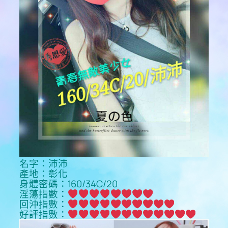
名字：沛沛
產地：彰化
身體密碼：160/34C/20
淫蕩指數：
回沖指數：
好評指數：