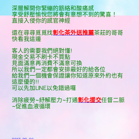
深層解開你緊繃的筋絡和酸痛感
享受舒壓愉悅您將會有意想不到的驚喜！
直接入侵你的感官神經
還在尋尋覓覓找
彰化茶外送推薦
茶莊的哥哥
快看我這邊
客人的需要我們絕對懂!
現金交易不刷卡不買點
見面滿意再消費不滿意可換
所以我們一定都會安排最好的給各位
給我們一個機會保證讓你知道原來外約也有
這麼優的!!
可以先加LINE以免錯過囉
消除疲勞~紓解壓力~打通
彰化援交
任督二脈
~促進血液循環