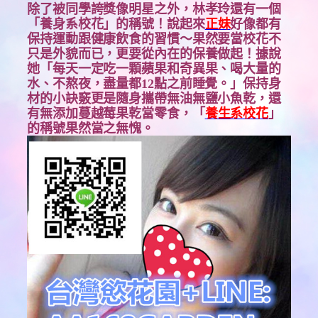
除了被同學誇獎像明星之外，林孝玲還有一個
「養身系校花」的稱號！說起來
正妹
好像都有
保持運動跟健康飲食的習慣～果然要當校花不
只是外貌而已，更要從內在的保養做起！據說
她「每天一定吃一顆蘋果和奇異果、喝大量的
水、不熬夜，盡量都12點之前睡覺。」保持身
材的小訣竅更是隨身攜帶無油無鹽小魚乾，還
有無添加蔓越莓果乾當零食，「
養生系校花
」
的稱號果然當之無愧。