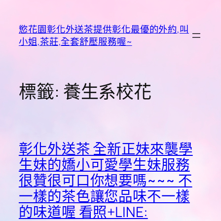
跳
至
慾花園彰化外送茶提供彰化最優的外約,叫
主
小姐,茶莊,全套舒壓服務喔~
要
內
容
標籤:
養生系校花
彰化外送茶 全新正妹來襲學
生妹的嬌小可愛學生妹服務
很贊很可口你想要嗎~~~ 不
一樣的茶色讓您品味不一樣
的味道喔 看照+LINE: