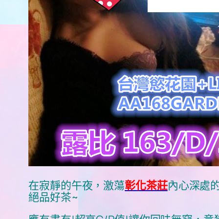
在寂靜的午夜，激蕩
彰化茶莊
內心深處
絕品好茶~