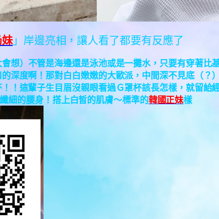
奶妹
」岸邊亮相，讓人看了都要有反應了
太會想）不管是海邊還是泳池或是一攤水，只要有穿著比
口的深度啊！那對白白嫩嫩的大歐派，中間深不見底（？
杯！！這輩子生目眉沒親眼看過Ｇ罩杯該長怎樣，就留給
纖細的腰身！搭上白皙的肌膚～標準的
韓國正妹
樣