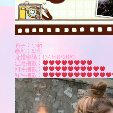
名字：小新
產地：彰化
身體密碼：164/46/20/C
淫蕩指數：
回沖指數：
好評指數：