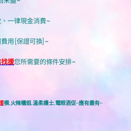
猶未盡~
數、一律現金消費~
費用{保證可換}~
信找援
您所需要的條件安排~
援
模.火辣櫃姐.溫柔護士.電眼酒促~應有盡有~