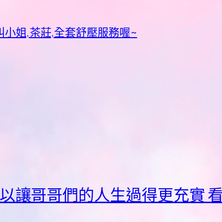
小姐,茶莊,全套舒壓服務喔~
哥哥們的人生過得更充實 看照+LIN