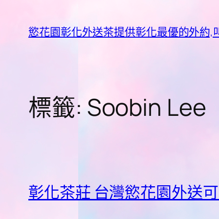
跳
至
慾花園彰化外送茶提供彰化最優的外約,叫
主
要
內
容
標籤:
Soobin Lee
彰化茶莊 台灣慾花園外送可以讓