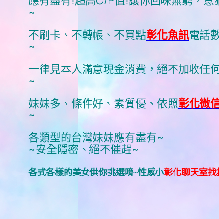
應有盡有!超高C/P值!讓你回味無窮，意
~
不刷卡、不轉帳、不買點
彰化魚訊
電話
~
一律見本人滿意現金消費，絕不加收任何
~
妹妹多、條件好、素質優、依照
彰化微
~
各類型的台灣妹妹應有盡有~
~安全隱密、絕不催趕~
各式各樣的美女供你挑選唷~性感小
彰化聊天室找