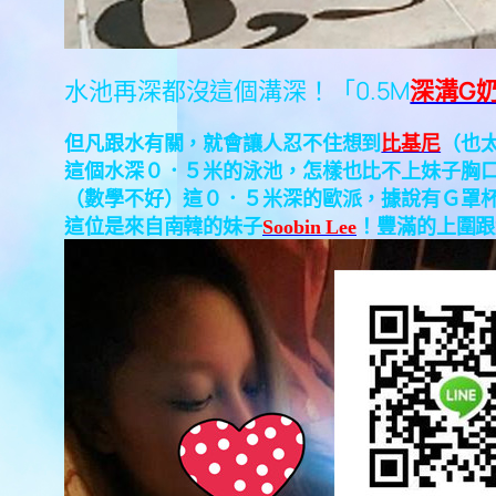
水池再深都沒這個溝深！「0.5M
深溝G
但凡跟水有關，就會讓人忍不住想到
比基尼
（也
這個水深０．５米的泳池，怎樣也比不上妹子胸
（數學不好）這０．５米深的歐派，據說有Ｇ罩
這位是來自南韓的妹子
Soobin Lee
！豐滿的上圍跟